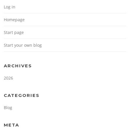
Log in
Homepage
Start page
Start your own blog
ARCHIVES
2026
CATEGORIES
Blog
META